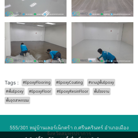
Tags :
#EpoxyFlooring
#EpoxyCoating
#งานปูพื้นEpoxy
#พื้นEpoxy
#EpoxyFloor
#EpoxyResinFloor
พื้นโรงงาน
พื้นอุตสาหกรรม
555/301 หมู่บ้านเลอร์เน็กตร้า ถ.ศรีนครินทร์ อำเภอเมือง
จังหวัดสมุทรปราการ